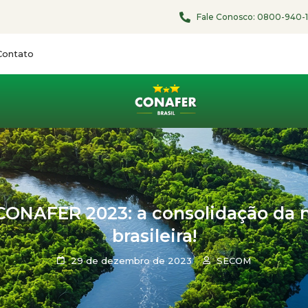
Fale Conosco:
0800-940-
Contato
NAFER 2023: a consolidação da m
brasileira!
29 de dezembro de 2023
SECOM