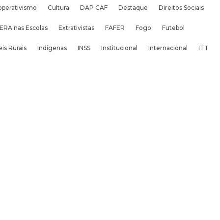
operativismo
Cultura
DAP CAF
Destaque
Direitos Sociais
ERA nas Escolas
Extrativistas
FAFER
Fogo
Futebol
is Rurais
Indígenas
INSS
Institucional
Internacional
ITT