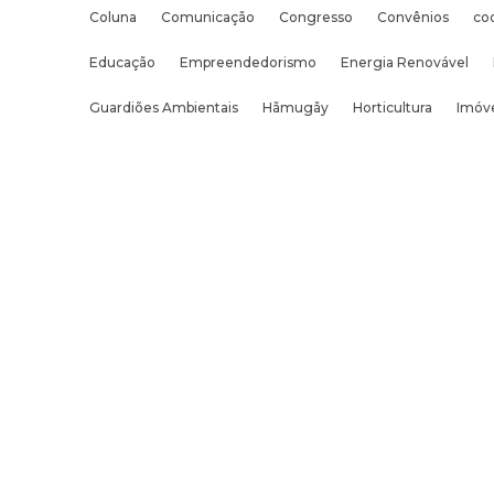
Coluna
Comunicação
Congresso
Convênios
co
Educação
Empreendedorismo
Energia Renovável
Guardiões Ambientais
Hãmugãy
Horticultura
Imóve