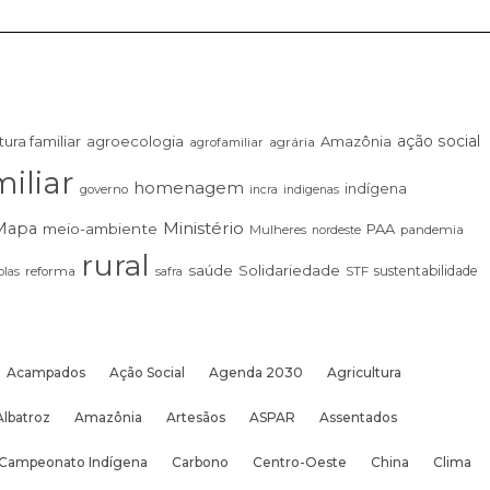
ação social
tura familiar
agroecologia
Amazônia
agrária
agrofamiliar
iliar
homenagem
indígena
governo
incra
indigenas
Ministério
Mapa
meio-ambiente
PAA
Mulheres
pandemia
nordeste
rural
saúde
Solidariedade
sustentabilidade
las
reforma
STF
safra
Acampados
Ação Social
Agenda 2030
Agricultura
Albatroz
Amazônia
Artesãos
ASPAR
Assentados
Campeonato Indígena
Carbono
Centro-Oeste
China
Clima