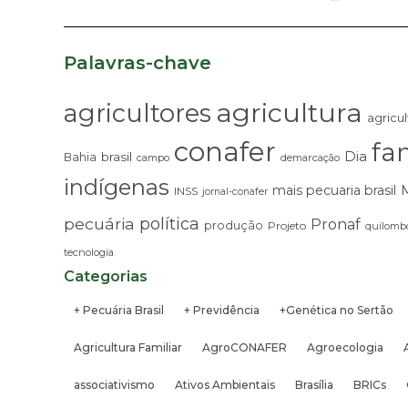
Palavras-chave
agricultura
agricultores
agricul
conafer
fam
Dia
brasil
Bahia
campo
demarcação
indígenas
mais pecuaria brasil
INSS
jornal-conafer
pecuária
política
Pronaf
produção
Projeto
quilombo
tecnologia
Categorias
+ Pecuária Brasil
+ Previdência
+Genética no Sertão
Agricultura Familiar
AgroCONAFER
Agroecologia
associativismo
Ativos Ambientais
Brasília
BRICs