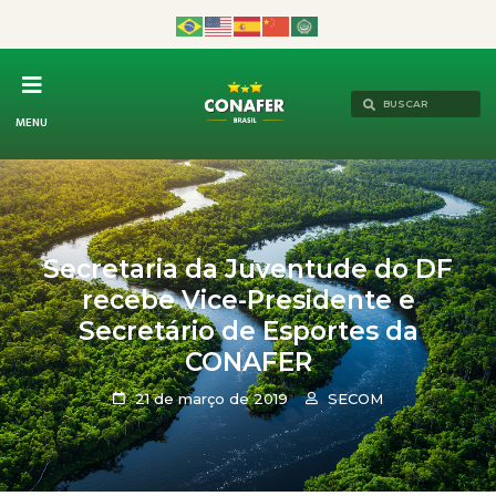
MENU
Secretaria da Juventude do DF
recebe Vice-Presidente e
Secretário de Esportes da
CONAFER
21 de março de 2019
SECOM