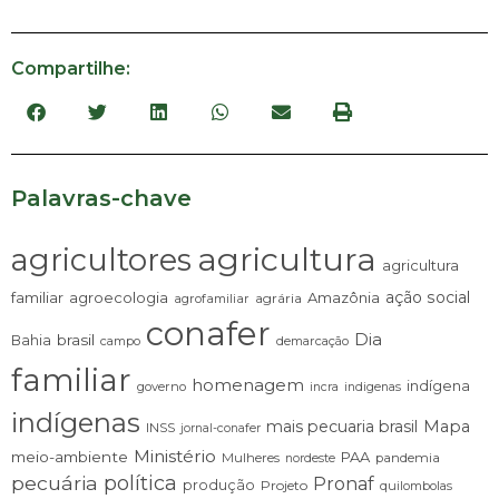
Compartilhe:
Palavras-chave
agricultura
agricultores
agricultura
ação social
familiar
agroecologia
Amazônia
agrária
agrofamiliar
conafer
Dia
brasil
Bahia
campo
demarcação
familiar
homenagem
indígena
governo
incra
indigenas
indígenas
mais pecuaria brasil
Mapa
INSS
jornal-conafer
Ministério
meio-ambiente
PAA
Mulheres
pandemia
nordeste
pecuária
política
Pronaf
produção
Projeto
quilombolas