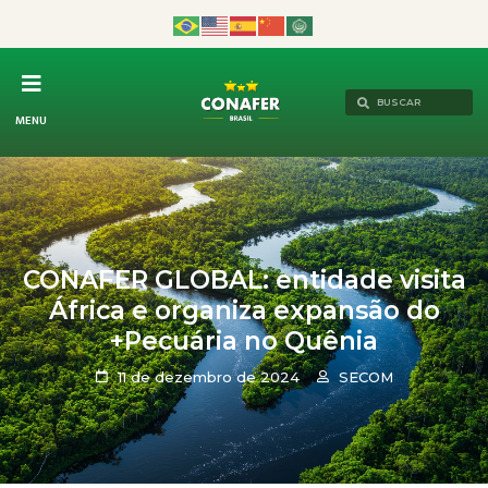
MENU
CONAFER GLOBAL: entidade visita
África e organiza expansão do
+Pecuária no Quênia
11 de dezembro de 2024
SECOM