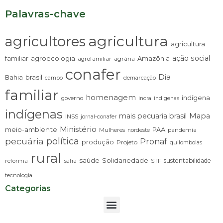
Palavras-chave
agricultura
agricultores
agricultura
ação social
familiar
agroecologia
Amazônia
agrária
agrofamiliar
conafer
Dia
brasil
Bahia
campo
demarcação
familiar
homenagem
indígena
governo
incra
indigenas
indígenas
mais pecuaria brasil
Mapa
INSS
jornal-conafer
Ministério
meio-ambiente
PAA
Mulheres
pandemia
nordeste
pecuária
política
Pronaf
produção
Projeto
quilombolas
rural
saúde
Solidariedade
sustentabilidade
reforma
STF
safra
tecnologia
Categorias