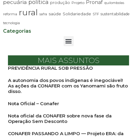
pecuária
política
Pronaf
produção
Projeto
quilombolas
rural
saúde
Solidariedade
sustentabilidade
reforma
STF
safra
tecnologia
Categorias
MAIS ASSUNTOS
PREVIDÊNCIA RURAL SOB PRESSÃO
A autonomia dos povos indígenas é inegociável!
As ações da CONAFER com os Yanomami são fruto
disso.
Nota Oficial – Conafer
Nota oficial da CONAFER sobre nova fase da
Operação Sem Desconto
CONAFER PASSANDO A LIMPO — Projeto ERA: da