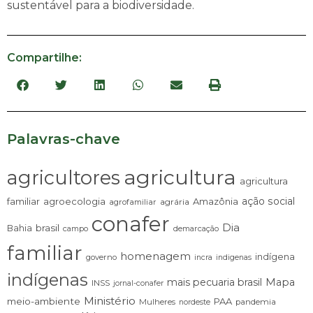
sustentável para a biodiversidade.
Compartilhe:
Palavras-chave
agricultura
agricultores
agricultura
ação social
familiar
agroecologia
Amazônia
agrária
agrofamiliar
conafer
Dia
brasil
Bahia
campo
demarcação
familiar
homenagem
indígena
governo
incra
indigenas
indígenas
mais pecuaria brasil
Mapa
INSS
jornal-conafer
Ministério
meio-ambiente
PAA
Mulheres
pandemia
nordeste