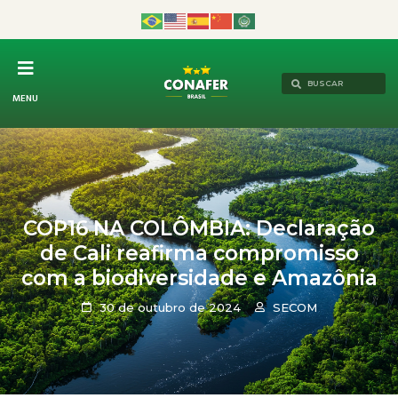
MENU
COP16 NA COLÔMBIA: Declaração
de Cali reafirma compromisso
com a biodiversidade e Amazônia
30 de outubro de 2024
SECOM