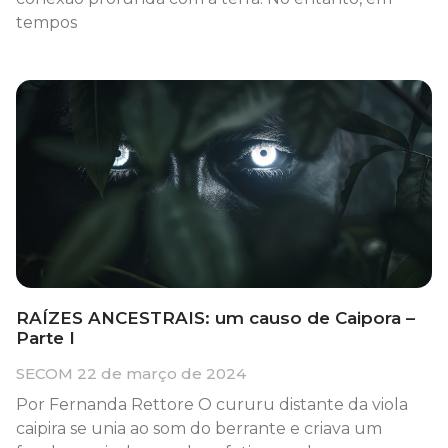
tempos
RAÍZES ANCESTRAIS: um causo de Caipora –
Parte I
SECOM
22 de março de 2024
Por Fernanda Rettore O cururu distante da viola
caipira se unia ao som do berrante e criava um