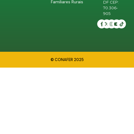
Familiares Rurais
DF CEP:
70.306-
905
© CONAFER 2025