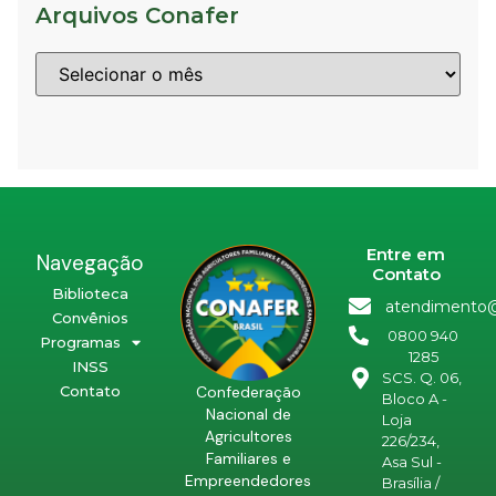
Arquivos Conafer
Entre em
Navegação
Contato
Biblioteca
atendimento@
Convênios
0800 940
Programas
1285
INSS
SCS. Q. 06,
Confederação
Contato
Bloco A -
Nacional de
Loja
Agricultores
226/234,
Familiares e
Asa Sul -
Empreendedores
Brasília /