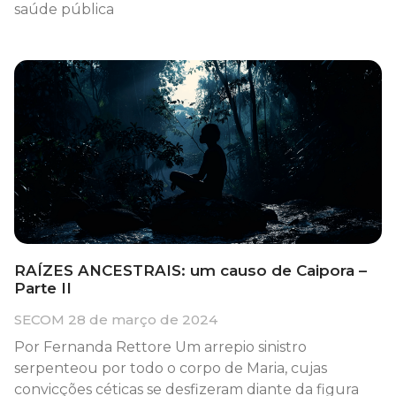
saúde pública
RAÍZES ANCESTRAIS: um causo de Caipora –
Parte II
SECOM
28 de março de 2024
Por Fernanda Rettore Um arrepio sinistro
serpenteou por todo o corpo de Maria, cujas
convicções céticas se desfizeram diante da figura