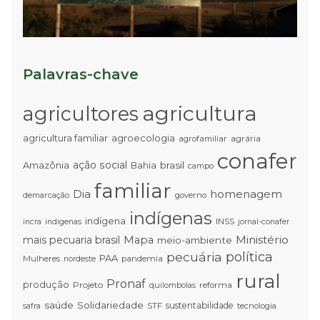
T
Palavras-chave
agricultura
agricultores
agricultura familiar
agroecologia
agrária
agrofamiliar
conafer
ação social
Amazônia
brasil
Bahia
campo
familiar
Dia
homenagem
demarcação
governo
indígenas
indígena
INSS
incra
indigenas
jornal-conafer
Ministério
mais pecuaria brasil
Mapa
meio-ambiente
pecuária
política
PAA
Mulheres
pandemia
nordeste
rural
Pronaf
produção
Projeto
quilombolas
reforma
saúde
Solidariedade
sustentabilidade
STF
tecnologia
safra