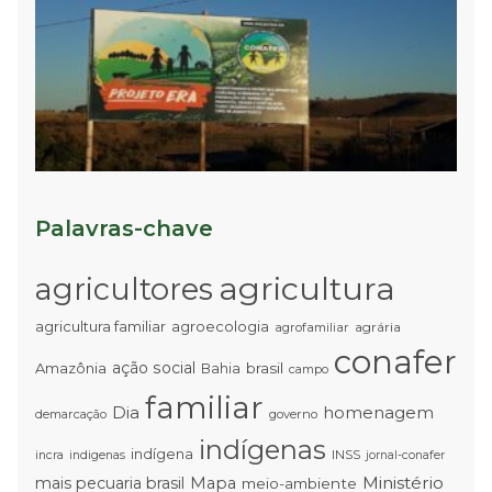
L
P
d
R
A
à
T
Palavras-chave
agricultura
agricultores
agricultura familiar
agroecologia
agrária
agrofamiliar
conafer
ação social
Amazônia
brasil
Bahia
campo
familiar
Dia
homenagem
demarcação
governo
indígenas
indígena
INSS
incra
indigenas
jornal-conafer
Ministério
mais pecuaria brasil
Mapa
meio-ambiente