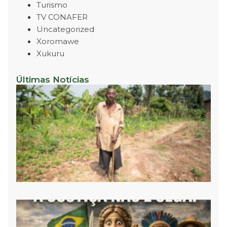
Turismo
TV CONAFER
Uncategorized
Xoromawe
Xukuru
Últimas Notícias
P
R
P
N
D
C