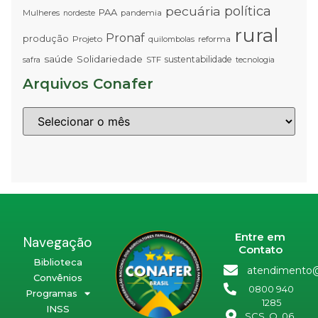
pecuária
política
PAA
Mulheres
pandemia
nordeste
rural
Pronaf
produção
Projeto
quilombolas
reforma
saúde
Solidariedade
sustentabilidade
STF
tecnologia
safra
Arquivos Conafer
Entre em
Navegação
Contato
Biblioteca
atendimento@
Convênios
0800 940
Programas
1285
INSS
SCS. Q. 06,